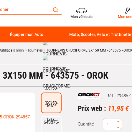
Mon véhicule
Mon cen
Équiper mon Auto
Moto, Scooter, Vélo et Trottinette
Outillage à main
Tournevis
TOURNEVIS CRUCIFORME 3X150 MM - 643575 - ORO
3X150 MM - 643575 - OROK
Réf :
294857
Marque
Prix web :
11,95 €
Quantité