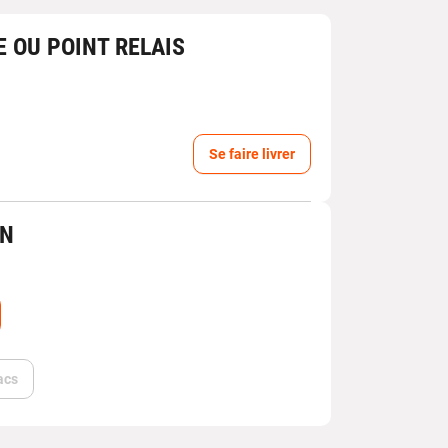
E OU POINT RELAIS
Se faire livrer
IN
acs