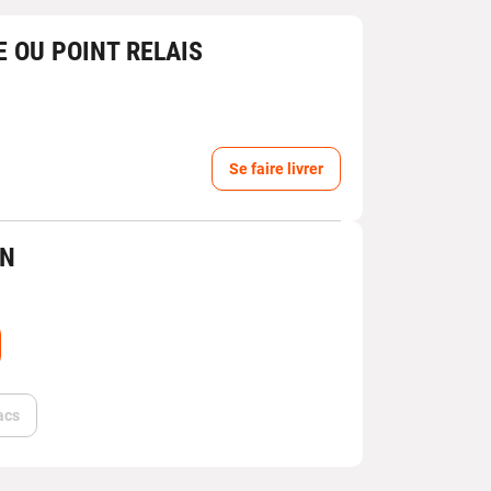
E OU POINT RELAIS
Se faire livrer
IN
acs