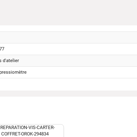
77
s d'atelier
ressiomètre