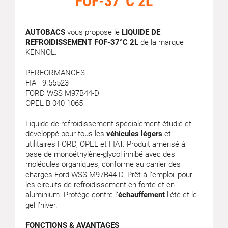
FOF-37°C 2L
AUTOBACS
vous propose le
LIQUIDE DE
REFROIDISSEMENT FOF-37°C 2L
de la marque
KENNOL.
PERFORMANCES
FIAT 9.55523
FORD WSS M97B44-D
OPEL B 040 1065
Liquide de refroidissement spécialement étudié et
développé pour tous les
véhicules légers
et
utilitaires FORD, OPEL et FIAT. Produit amérisé à
base de monoéthylène-glycol inhibé avec des
molécules organiques, conforme au cahier des
charges Ford WSS M97B44-D. Prêt à l’emploi, pour
les circuits de refroidissement en fonte et en
aluminium. Protège contre l’
échauffement
l’été et le
gel l’hiver.
FONCTIONS & AVANTAGES