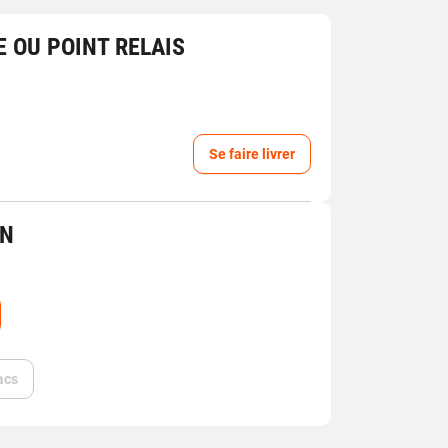
E OU POINT RELAIS
Se faire livrer
IN
acs