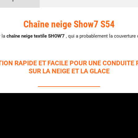
Chaîne neige Show7 S54
r la
chaîne neige textile SHOW'7
, qui a probablement la couverture
TION RAPIDE ET FACILE POUR UNE CONDUITE 
SUR LA NEIGE ET LA GLACE