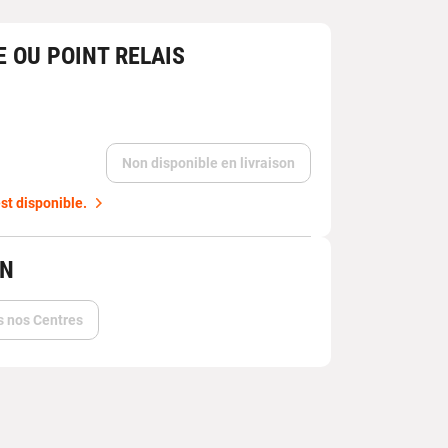
E OU POINT RELAIS
Non disponible en livraison
st disponible.
IN
s nos Centres