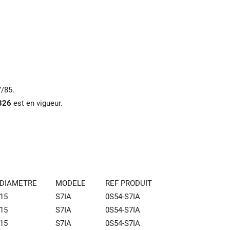
7/85.
B26
est en vigueur.
DIAMETRE
MODELE
REF PRODUIT
15
S7IA
0S54-S7IA
15
S7IA
0S54-S7IA
15
S7IA
0S54-S7IA