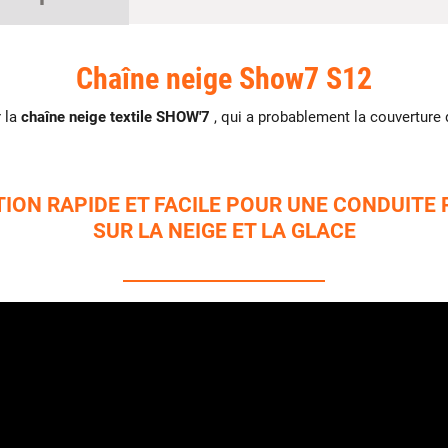
Chaîne neige Show7 S12
r la
chaîne neige textile SHOW'7
, qui a probablement la couverture
TION RAPIDE ET FACILE POUR UNE CONDUITE 
SUR LA NEIGE ET LA GLACE