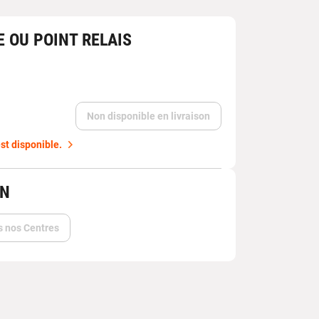
E OU POINT RELAIS
Non disponible en livraison
st disponible.
IN
s nos Centres