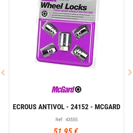
ECR
ECROUS ANTIVOL - 24152 - MCGARD
Réf : 43555
51,95 €