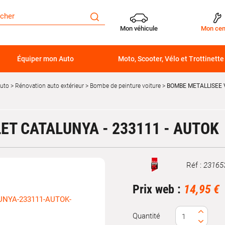
Mon véhicule
Mon cen
Équiper mon Auto
Moto, Scooter, Vélo et Trottinette
auto
Rénovation auto extérieur
Bombe de peinture voiture
BOMBE METALLISEE V
ET CATALUNYA - 233111 - AUTOK
Réf :
23165
Marque
Prix web :
14,95 €
Quantité