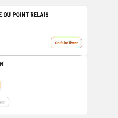
E OU POINT RELAIS
Se faire livrer
IN
acs