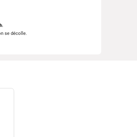
h
.
ion se décolle.