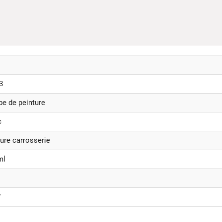
3
e de peinture
c
ure carrosserie
ml
W