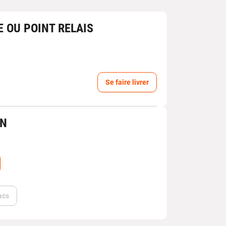
E OU POINT RELAIS
Se faire livrer
IN
acs