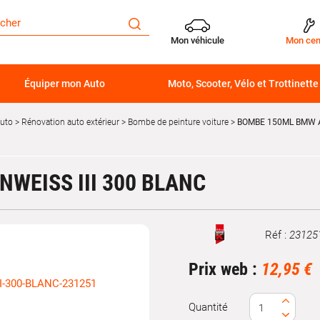
Mon véhicule
Mon cen
Équiper mon Auto
Moto, Scooter, Vélo et Trottinette
auto
Rénovation auto extérieur
Bombe de peinture voiture
BOMBE 150ML BMW AL
WEISS III 300 BLANC
Réf :
23125
Marque
Prix web :
12,95 €
Quantité