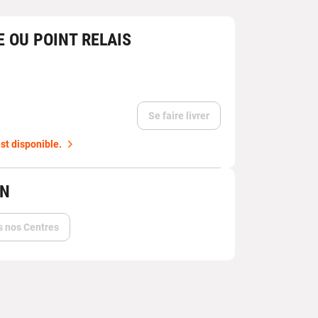
E OU POINT RELAIS
Se faire livrer
st disponible.
IN
s nos Centres