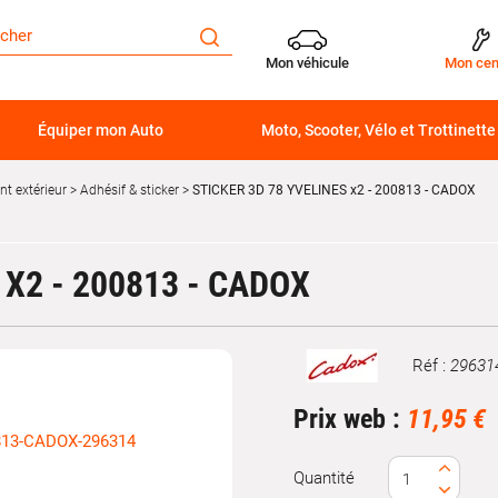
Mon véhicule
Mon cen
Équiper mon Auto
Moto, Scooter, Vélo et Trottinette
t extérieur
Adhésif & sticker
STICKER 3D 78 YVELINES x2 - 200813 - CADOX
 X2 - 200813 - CADOX
Réf :
29631
Marque
Prix web :
11,95 €
Quantité