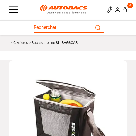
0
Glacières
Sac isotherme 8L- BAG&CAR