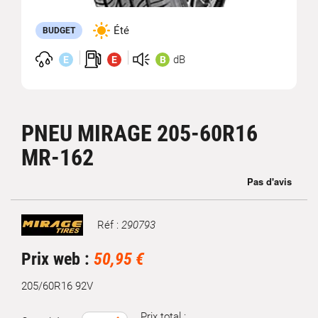
Été
BUDGET
dB
E
E
B
PNEU MIRAGE 205-60R16
MR-162
Réf :
290793
Marque
Prix web :
50,95 €
205/60R16 92V
Prix total :