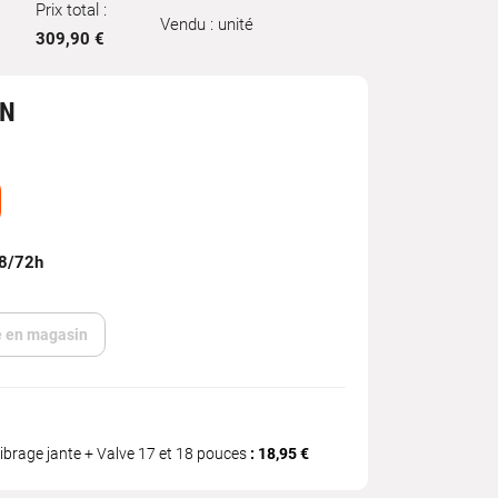
Prix total :
Vendu : unité
309,90 €
IN
48/72h
te en magasin
ibrage jante + Valve 17 et 18 pouces
: 18,95 €