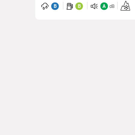
B
B
A
dB
Homolo
3PMSF