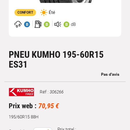
Été
CONFORT
dB
B
B
B
PNEU KUMHO 195-60R15
ES31
Réf :
306266
Marque
Prix web :
70,95 €
195/60R15 88H
Prix total :