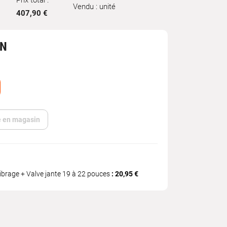
Prix total :
Vendu : unité
407,90 €
IN
te en magasin
ibrage + Valve jante 19 à 22 pouces
: 20,95 €