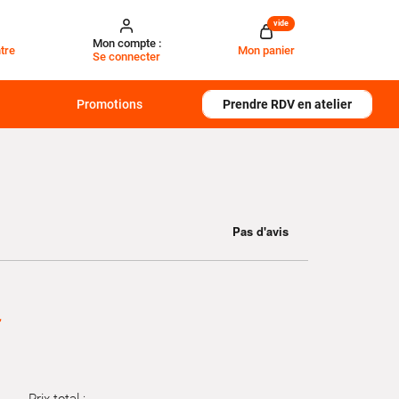
vide
Mon compte :
tre
Mon panier
Se connecter
Promotions
Prendre RDV en atelier
€