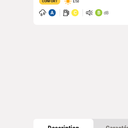
Été
CONFORT
A
C
B
dB