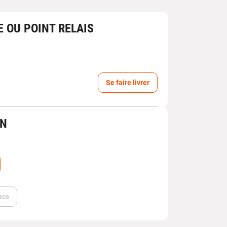
E OU POINT RELAIS
Se faire livrer
IN
acs