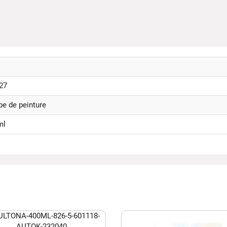
27
e de peinture
ml