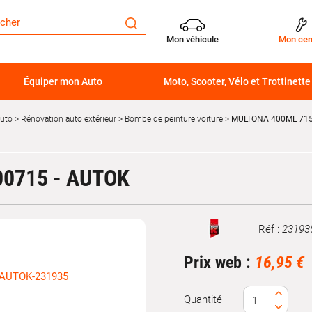
Mon véhicule
Mon cen
Équiper mon Auto
Moto, Scooter, Vélo et Trottinette
auto
Rénovation auto extérieur
Bombe de peinture voiture
MULTONA 400ML 715 
00715 - AUTOK
Réf :
23193
Marque
Prix web :
16,95 €
Quantité