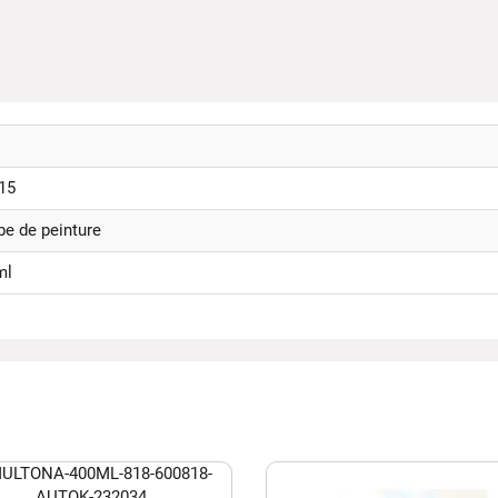
15
e de peinture
ml