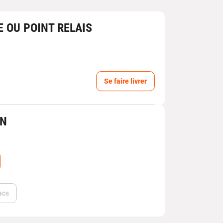
E OU POINT RELAIS
Se faire livrer
IN
acs