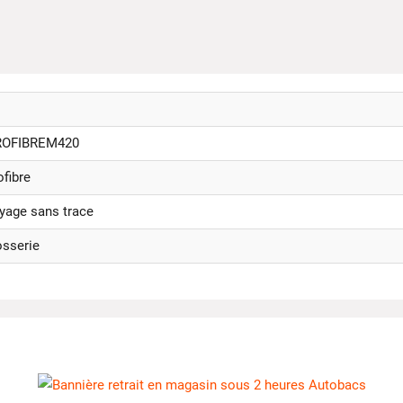
ROFIBREM420
fibre
yage sans trace
osserie