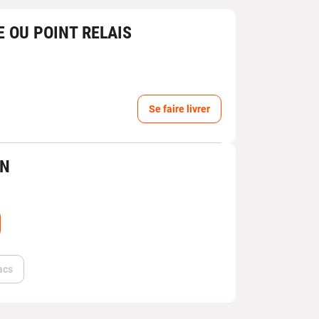
E OU POINT RELAIS
Se faire livrer
IN
acs