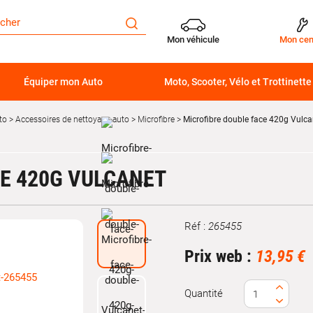
Mon véhicule
Mon cen
Équiper mon Auto
Moto, Scooter, Vélo et Trottinette
to
Accessoires de nettoyage auto
Microfibre
Microfibre double face 420g Vulca
CE 420G VULCANET
Réf :
265455
Marque
Prix web :
13,95 €
Quantité