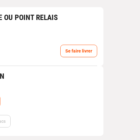
E OU POINT RELAIS
Se faire livrer
IN
acs