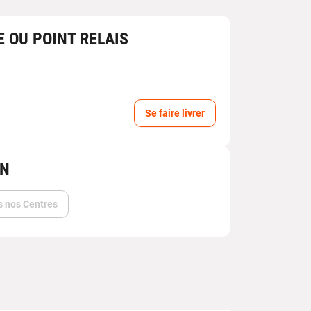
E OU POINT RELAIS
Se faire livrer
IN
s nos Centres