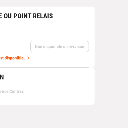
E OU POINT RELAIS
Non disponible en livraison
st disponible.
IN
s nos Centres