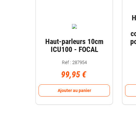
H
c
Haut-parleurs 10cm
p
ICU100 - FOCAL
Réf : 287954
99,95 €
Ajouter au panier