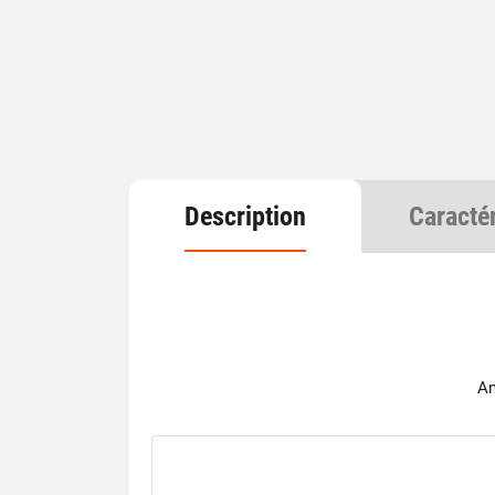
Description
Caracté
Am