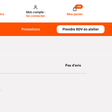
vide
Mon compte :
tre
Mon panier
Se connecter
Promotions
Prendre RDV en atelier
€