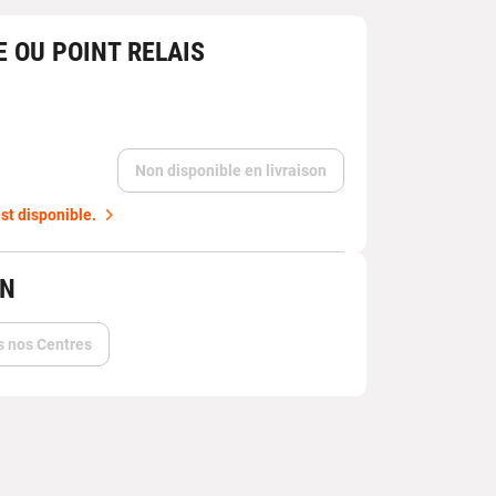
E OU POINT RELAIS
Non disponible en livraison
st disponible.
IN
s nos Centres