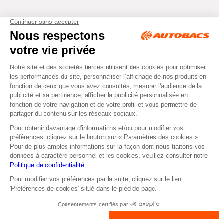
Tous droits réservés © Autobacs
Mentions légales
RGPD
Cookies
CGV
Instagram
Facebook
Retirer dans un Centre
ou
Se faire livrer
Autobacs