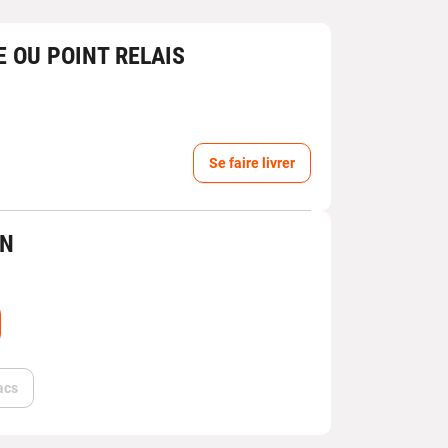
E OU POINT RELAIS
Se faire livrer
IN
acs