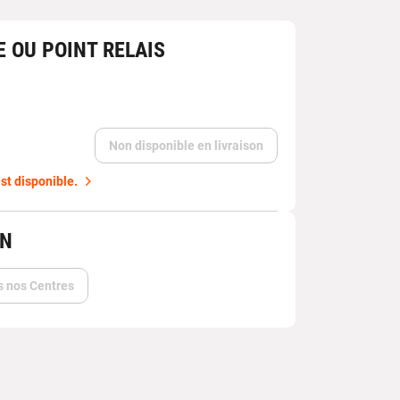
E OU POINT RELAIS
Non disponible en livraison
st disponible.
IN
s nos Centres