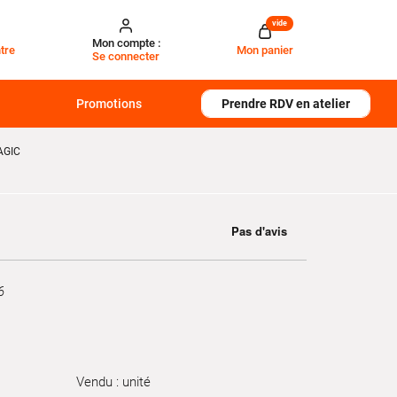
vide
Mon compte :
tre
Mon panier
Se connecter
Promotions
Prendre RDV en atelier
AGIC
6
Vendu : unité