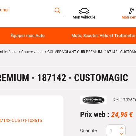
Mon véhicule
Mon cen
Équiper mon Auto
Moto, Scooter, Vélo et Trottinette
t intérieur
Couvre-volant
COUVRE VOLANT CUIR PREMIUM - 187142 - CUSTOM
EMIUM - 187142 - CUSTOMAGIC
Réf :
10361
Marque
Prix web :
24,95 €
Quantité