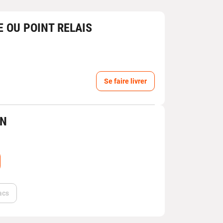
E OU POINT RELAIS
Se faire livrer
IN
acs