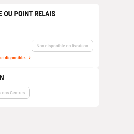
E OU POINT RELAIS
Non disponible en livraison
st disponible.
IN
s nos Centres