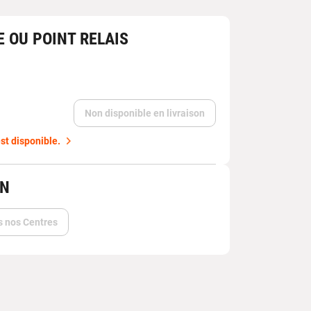
E OU POINT RELAIS
Non disponible en livraison
st disponible.
IN
s nos Centres