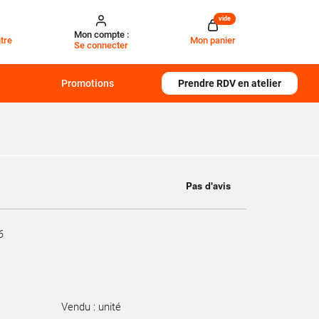
vide
Mon compte :
tre
Mon panier
Se connecter
Promotions
Prendre RDV en atelier
6
Vendu : unité