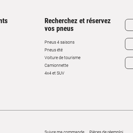
nts
Recherchez et réservez
vos pneus
Pneus 4 saisons
Pneus été
Voiture de tourisme
Camionnette
4x4 et SUV
Suivre ma commande
Pièces de réemploi