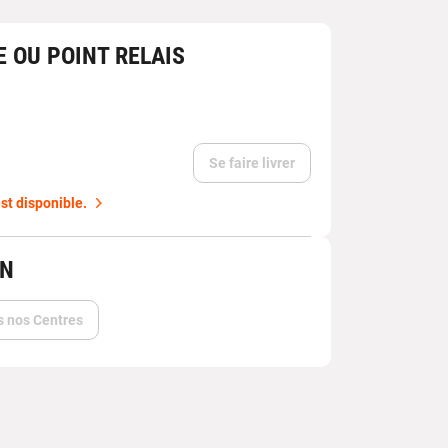
E OU POINT RELAIS
Se faire livrer
st disponible.
IN
s nos Centres