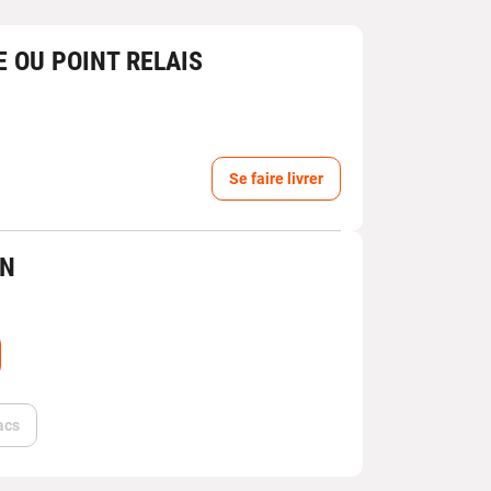
E OU POINT RELAIS
Se faire livrer
IN
acs