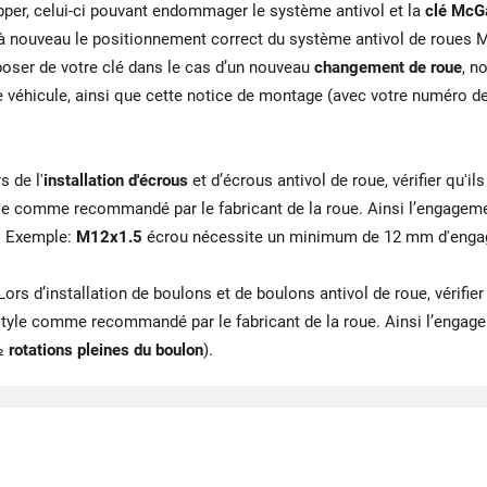
apper, celui-ci pouvant endommager le système antivol et la
clé McG
 à nouveau le positionnement correct du système antivol de roues M
poser de votre clé dans le cas d’un nouveau
changement de roue
, n
tre véhicule, ainsi que cette notice de montage (avec votre numéro d
s de l'
installation d'écrous
et d’écrous antivol de roue, vérifier qu'ils 
style comme recommandé par le fabricant de la roue. Ainsi l’engagem
e. Exemple:
M12x1.5
écrou nécessite un minimum de 12 mm d'engag
Lors d’installation de boulons et de boulons antivol de roue, vérifier q
e style comme recommandé par le fabricant de la roue. Ainsi l’eng
 ½
rotations pleines du boulon
).