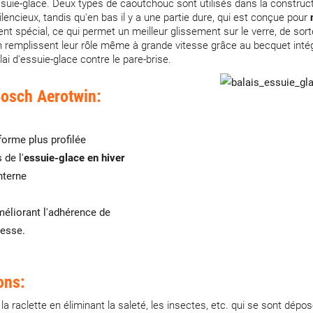
essuie-glace. Deux types de caoutchouc sont utilisés dans la constructi
encieux, tandis qu'en bas il y a une partie dure, qui est conçue pour
ment spécial, ce qui permet un meilleur glissement sur le verre, de sort
remplissent leur rôle même à grande vitesse grâce au becquet intégré
lai d'essuie-glace contre le pare-brise.
Bosch Aerotwin:
forme plus profilée
 de l'
essuie-glace en hiver
nterne
méliorant l'adhérence de
tesse.
ons:
la raclette en éliminant la saleté, les insectes, etc. qui se sont dé