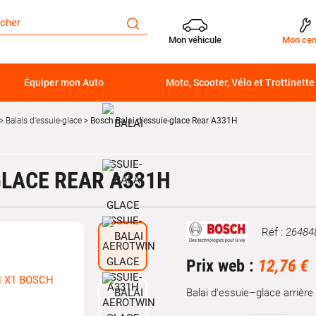
Mon véhicule
Mon cen
Équiper mon Auto
Moto, Scooter, Vélo et Trottinette
Balais d'essuie-glace
Bosch Balai d'essuie-glace Rear A331H
GLACE REAR A331H
Réf :
26484
Marque
Prix web :
12,76 €
Balai d'essuie–glace arrièr