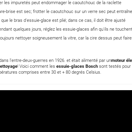
miner les impuretés peut endommager le caoutchouc de la raclette
pare-brise est sec; frotter le caoutchouc sur un verre sec peut entraîn
 que le bras d'essuie-glace est plié; dans ce cas, il doit être ajusté
pendant quelques jours, réglez les essuie-glaces afin qu'ils ne touchen
 toujours nettoyer soigneusement la vitre, car la cire dessus peut faire
ans l'entre-deux-guerres en 1926. et était alimenté par un
moteur éle
ettoyage
! Voici comment les
essuie-glaces Bosch
sont testés pour
ératures comprises entre 30 et + 80 degrés Celsius.