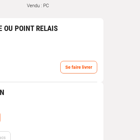
Vendu : PC
E OU POINT RELAIS
Se faire livrer
IN
acs