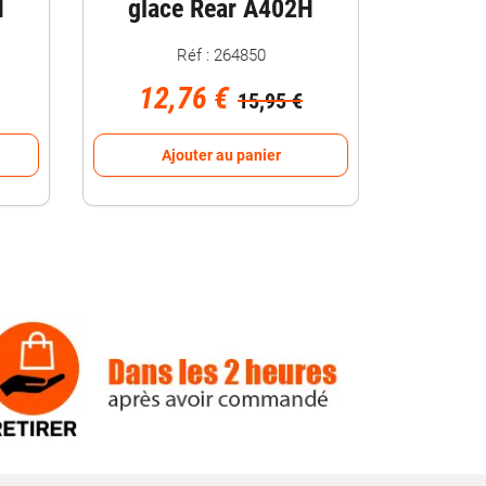
H
glace Rear A402H
Réf : 264850
12,76 €
15,95 €
Ajouter au panier