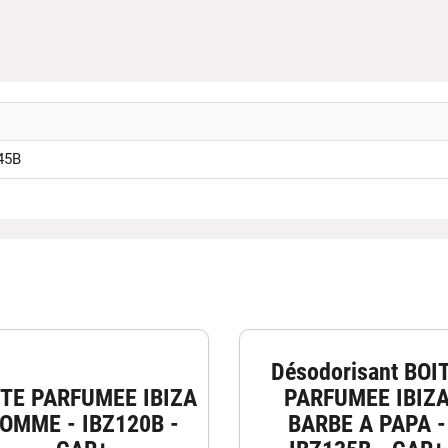
45B
Désodorisant BOI
ITE PARFUMEE IBIZA
PARFUMEE IBIZ
OMME - IBZ120B -
BARBE A PAPA -