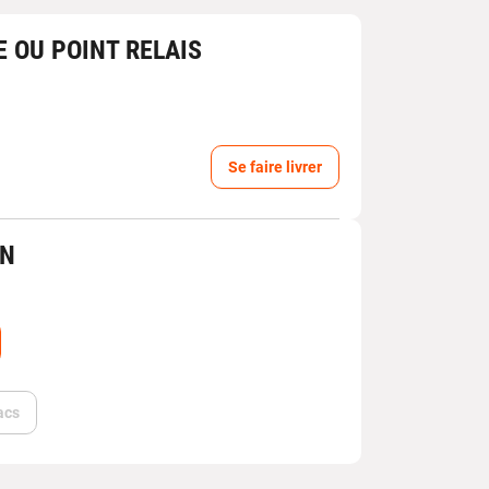
E OU POINT RELAIS
Se faire livrer
IN
acs