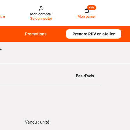
vide
Mon compte :
tre
Mon panier
Se connecter
Promotions
Prendre RDV en atelier
+
Vendu : unité