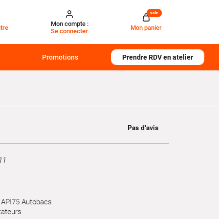
vide
Mon compte :
tre
Mon panier
Se connecter
Promotions
Prendre RDV en atelier
11
T API75 Autobacs
tateurs