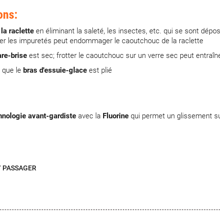
ons:
la raclette
en éliminant la saleté, les insectes, etc. qui se sont dé
iminer les impuretés peut endommager le caoutchouc de la raclette
are-brise
est sec; frotter le caoutchouc sur un verre sec peut entraîn
e que le
bras d'essuie-glace
est plié
hnologie avant-gardiste
avec la
Fluorine
qui permet un glissement sur
/ PASSAGER