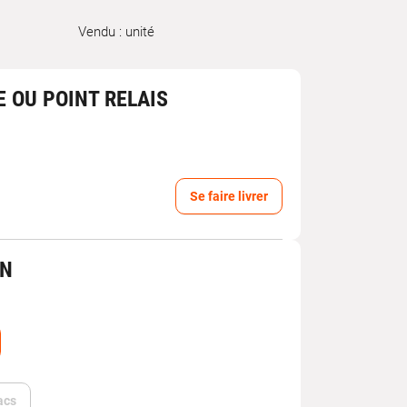
Vendu : unité
E OU POINT RELAIS
Se faire livrer
IN
acs