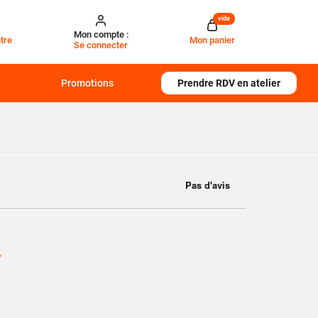
vide
Mon compte :
tre
Mon panier
Se connecter
Promotions
Prendre RDV en atelier
€