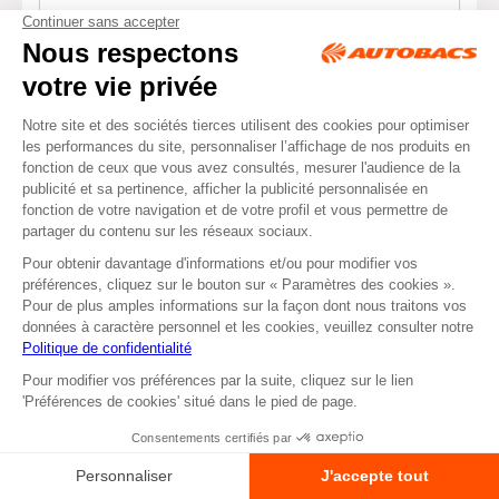
Tapis de sol avant / arrière lavable S fumé
- Autobacs Quality
4,95 €
Réf : 382663
Plus d'informations >
Ajouter au panier
précédent
1
2
3
suivant