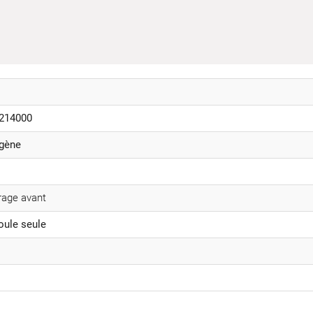
214000
gène
rage avant
ule seule