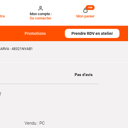
vide
Mon compte :
tre
Mon panier
Se connecter
Promotions
Prendre RDV en atelier
ARVA - 48321NVAB1
1
Vendu : PC