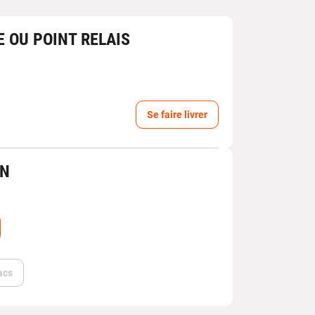
E OU POINT RELAIS
Se faire livrer
IN
acs