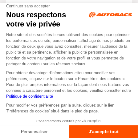
LIVRAISON
SERVICE
48/72H
CLIENTS
Jours ouvrés du
Disponible
lundi au vendredi 9h à
5 Jours / 7
17h30
RENDEZ-VOUS
RETRAIT
DEVIS EN LIGNE
EN MAGASIN