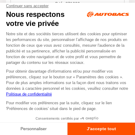
Réf : 371880
Plus d'informations >
Ajouter au panier
précédent
1
2
3
4
suivant
LIVRAISON