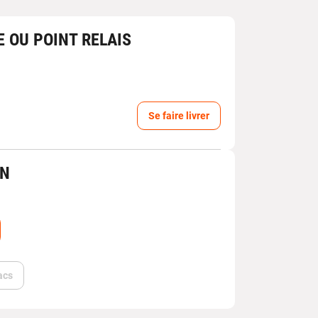
E OU POINT RELAIS
Se faire livrer
IN
acs