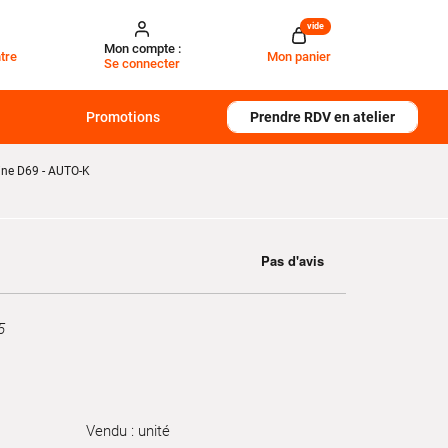
vide
Mon compte :
tre
Mon panier
Se connecter
Promotions
Prendre RDV en atelier
tine D69 - AUTO-K
5
Vendu : unité