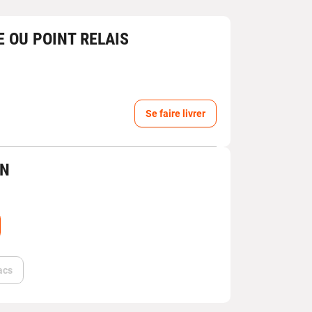
E OU POINT RELAIS
Se faire livrer
IN
acs