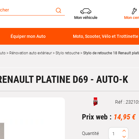
Mon véhicule
Mon cen
Équiper mon Auto
Moto, Scooter, Vélo et Trottinette
auto
Rénovation auto extérieur
Stylo retouche
Stylo de retouche 18 Renault pla
RENAULT PLATINE D69 - AUTO-K
Réf :
23210
Marque
Prix web :
14,95 €
Quantité