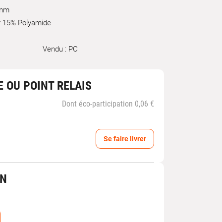
0mm
r 15% Polyamide
Vendu : PC
E OU POINT RELAIS
Dont éco-participation 0,06 €
Se faire livrer
IN