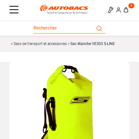
0
Sacs de transport et accessoires
Sac étanche VE303 S-LINE