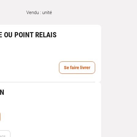
Vendu : unité
E OU POINT RELAIS
Se faire livrer
IN
acs