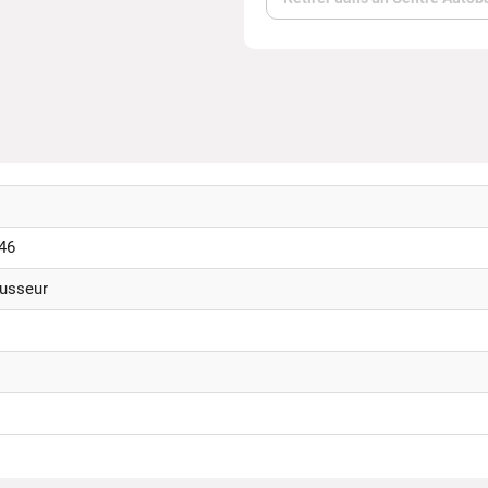
46
usseur