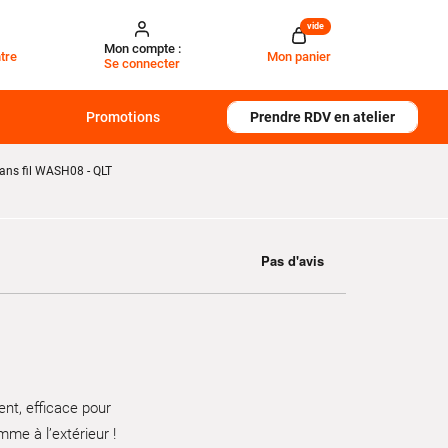
vide
Mon compte :
tre
Mon panier
Se connecter
Promotions
Prendre RDV en atelier
ans fil WASH08 - QLT
ent, efficace pour
mme à l’extérieur !