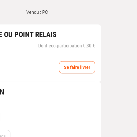
Vendu : PC
E OU POINT RELAIS
Dont éco-participation 0,30 €
Se faire livrer
IN
acs