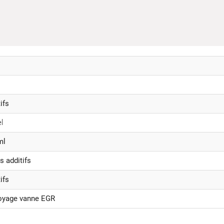
ifs
l
ml
s additifs
ifs
oyage vanne EGR