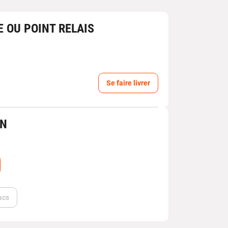
E OU POINT RELAIS
Se faire livrer
IN
acs