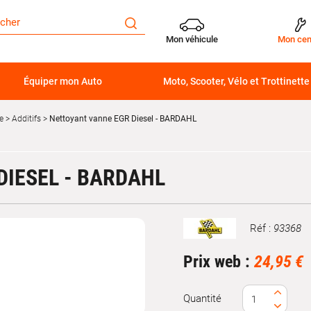
Mon véhicule
Mon cen
Équiper mon Auto
Moto, Scooter, Vélo et Trottinette
e
Additifs
Nettoyant vanne EGR Diesel - BARDAHL
DIESEL - BARDAHL
Réf :
93368
Marque
Prix web :
24,95 €
Quantité