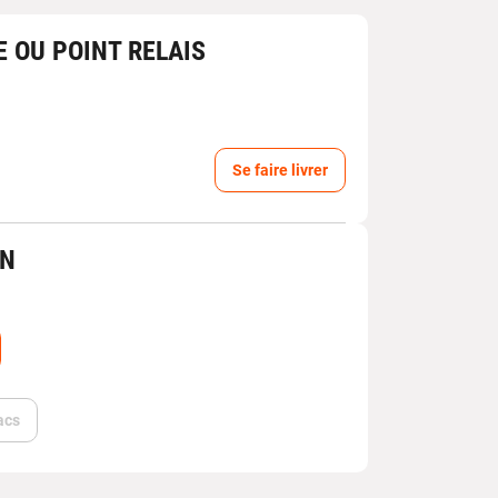
E OU POINT RELAIS
Se faire livrer
IN
acs