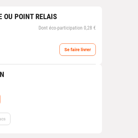
E OU POINT RELAIS
Dont éco-participation 0,28 €
Se faire livrer
IN
acs