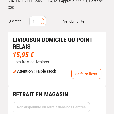
504.00/507.00, BMW LL-04, MB-Approval 229.51, Porsche
C30
Quantité
Vendu : unité
LIVRAISON DOMICILE OU POINT
RELAIS
15,95 €
Hors frais de livraison
Attention ! Faible stock
Se faire livrer
RETRAIT EN MAGASIN
Non disponible en retrait dans nos Centres