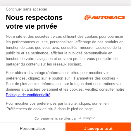
Tous droits réservés © Autobacs
Mentions légales
RGPD
Cookies
CGV
Instagram
Facebook
Retirer dans un Centre
ou
Se faire livrer
Autobacs